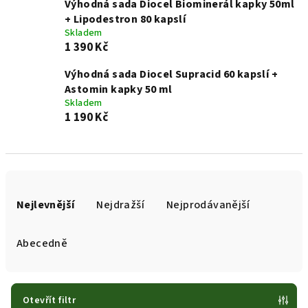
Výhodná sada Diocel Biominerál kapky 50ml
+ Lipodestron 80 kapslí
Skladem
1 390 Kč
Výhodná sada Diocel Supracid 60 kapslí +
Astomin kapky 50 ml
Skladem
1 190 Kč
Ř
a
Nejlevnější
Nejdražší
Nejprodávanější
z
e
Abecedně
n
í
p
Otevřít filtr