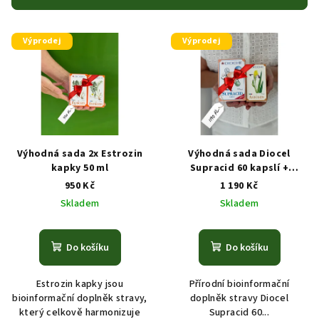
r
V
o
Výprodej
Výprodej
ý
d
p
u
i
k
s
t
p
ů
r
Výhodná sada 2x Estrozin
Výhodná sada Diocel
o
kapky 50 ml
Supracid 60 kapslí +
Astomin kapky 50 ml
950 Kč
1 190 Kč
d
Skladem
Skladem
u
k
t
Do košíku
Do košíku
ů
Estrozin kapky jsou
Přírodní bioinformační
bioinformační doplněk stravy,
doplněk stravy Diocel
který celkově harmonizuje
Supracid 60...