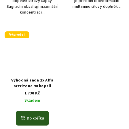
doplněk stravy kapky
je přírodní bioinformační
Sagradin obsahují maximální
multiminerálový doplněk...
koncentraci...
Výprodej
Výhodná sada 2x Alfa
artrizone 90 kapslí
1 730 Kč
Skladem
Do košíku