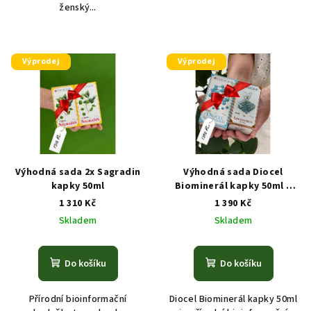
ženský...
Výprodej
Výprodej
Výhodná sada 2x Sagradin
Výhodná sada Diocel
kapky 50ml
Biominerál kapky 50ml +
Lipodestron 80 kapslí
1 310 Kč
1 390 Kč
Skladem
Skladem
Do košíku
Do košíku
Přírodní bioinformační
Diocel Biominerál kapky 50ml