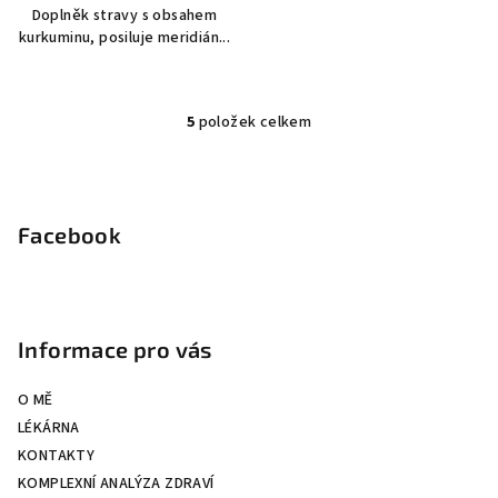
Doplněk stravy s obsahem
kurkuminu, posiluje meridián...
5
položek celkem
O
v
Z
l
á
á
p
Facebook
d
a
a
c
t
í
í
p
Informace pro vás
r
v
O MĚ
k
LÉKÁRNA
y
KONTAKTY
v
KOMPLEXNÍ ANALÝZA ZDRAVÍ
ý