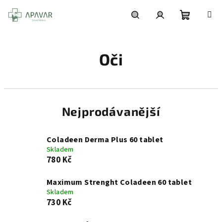
Přejít
na
obsah
Nákupní
Hledat
Přihlášení
Oči
košík
Nejprodávanější
Coladeen Derma Plus 60 tablet
Skladem
780 Kč
Maximum Strenght Coladeen 60 tablet
Skladem
730 Kč