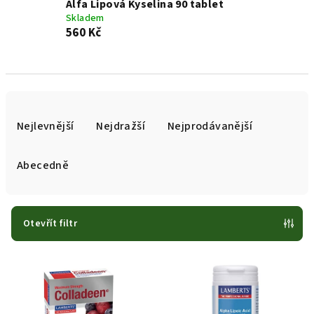
Alfa Lipová Kyselina 90 tablet
Skladem
560 Kč
Ř
a
Nejlevnější
Nejdražší
Nejprodávanější
z
e
Abecedně
n
í
p
Otevřít filtr
r
V
o
ý
d
p
u