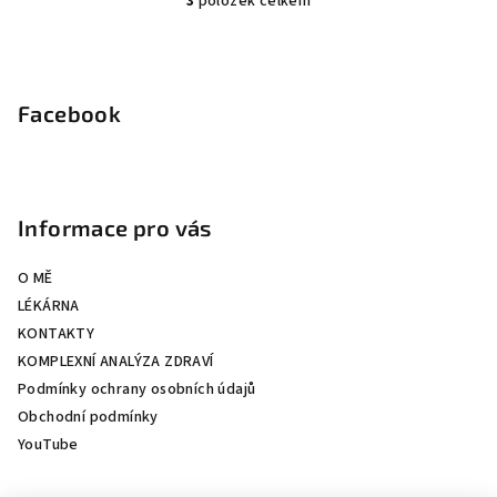
3
položek celkem
O
v
Z
l
á
á
p
Facebook
d
a
a
c
t
í
í
p
Informace pro vás
r
v
O MĚ
k
LÉKÁRNA
y
KONTAKTY
v
KOMPLEXNÍ ANALÝZA ZDRAVÍ
ý
Podmínky ochrany osobních údajů
p
Obchodní podmínky
i
s
YouTube
u