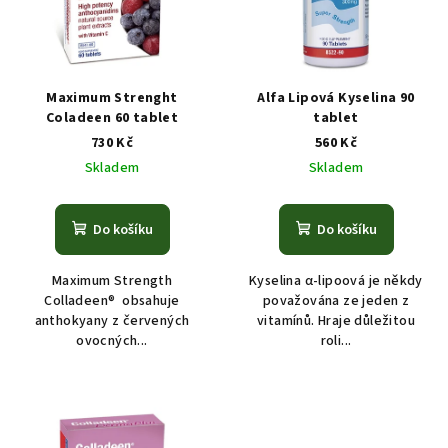
i
k
s
t
p
ů
r
Maximum Strenght
Alfa Lipová Kyselina 90
o
Coladeen 60 tablet
tablet
730 Kč
560 Kč
d
Skladem
Skladem
u
k
t
Do košíku
Do košíku
ů
Maximum Strength
Kyselina α-lipoová je někdy
Colladeen® obsahuje
považována ze jeden z
anthokyany z červených
vitamínů. Hraje důležitou
ovocných...
roli...