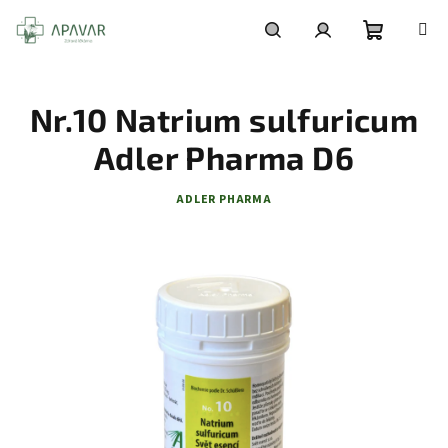
Přejít
na
obsah
Nákupní
Hledat
Přihlášení
Nr.10 Natrium sulfuricum
košík
Adler Pharma D6
ADLER PHARMA