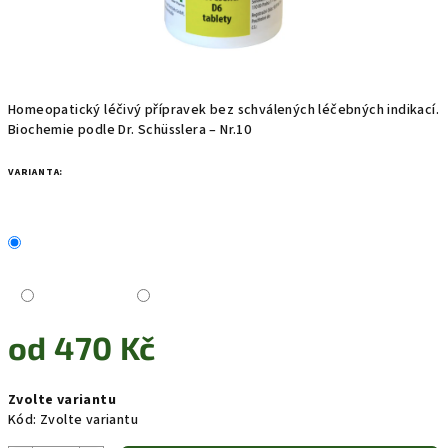
Homeopatický léčivý přípravek bez schválených léčebných indikací.
Biochemie podle Dr. Schüsslera – Nr.10
VARIANTA:
od
470 Kč
Měrná
Zvolte variantu
cena:
Kód:
Zvolte variantu