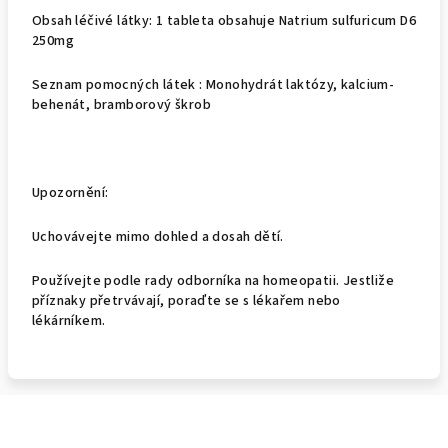
Obsah léčivé látky: 1 tableta obsahuje Natrium sulfuricum D6
250mg
Seznam pomocných látek : Monohydrát laktózy, kalcium-
behenát, bramborový škrob
Upozornění:
Uchovávejte mimo dohled a dosah dětí.
Používejte podle rady odborníka na homeopatii. Jestliže
příznaky přetrvávají, poraďte se s lékařem nebo
lékárníkem.
Z