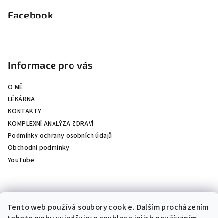
á
p
Facebook
a
t
í
Informace pro vás
O MĚ
LÉKÁRNA
KONTAKTY
KOMPLEXNÍ ANALÝZA ZDRAVÍ
Podmínky ochrany osobních údajů
Obchodní podmínky
YouTube
Přijímáme online platby
Tento web používá soubory cookie. Dalším procházením