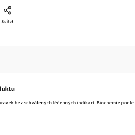
Sdílet
duktu
ravek bez schválených léčebných indikací. Biochemie podle D