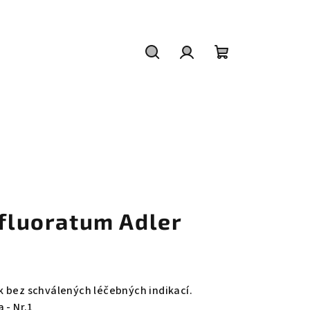
Hledat
Přihlášení
Nákupní
košík
 fluoratum Adler
 bez schválených léčebných indikací.
 - Nr.1