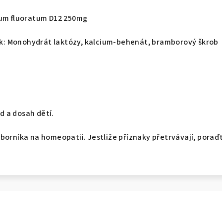
ium fluoratum D12 250mg
: Monohydrát laktózy, kalcium-behenát, bramborový škrob
 a dosah dětí.
borníka na homeopatii. Jestliže příznaky přetrvávají, poraď