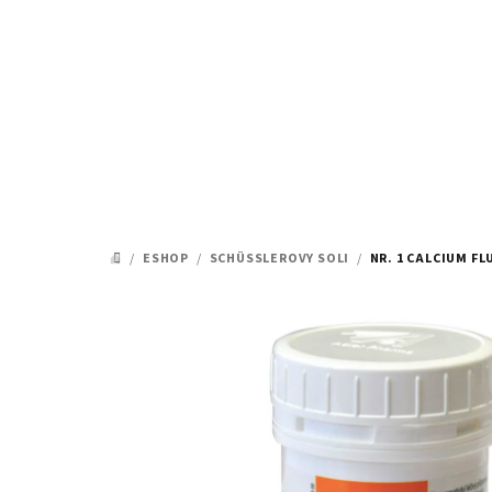
Přejít
na
obsah
/
ESHOP
/
SCHÜSSLEROVY SOLI
/
NR. 1 CALCIUM F
DOMŮ