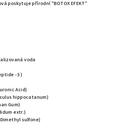
ová poskytuje přírodní "BOTOX EFEKT"
ralizovaná voda
eptide -3 )
uronic Acid)
sculus hippocatanum)
than Gum)
ndidum extr.)
Dimethyl sulfone)