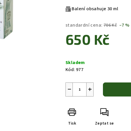
Balení obsahuje 30 ml
standardní cena:
706 Kč
–7 %
650 Kč
Měrná
cena:
Skladem
Kód:
977
−
+
Tisk
Zeptat se