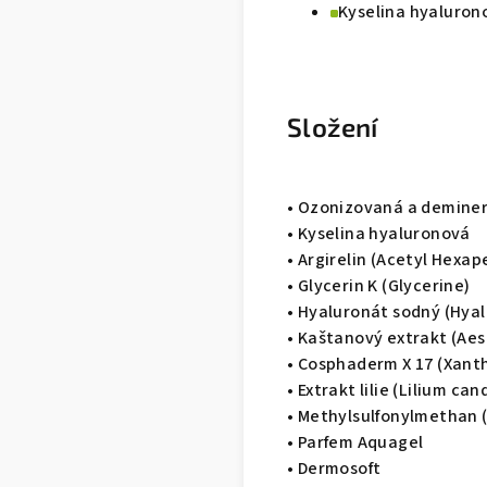
Kyselina hyaluron
Složení
• Ozonizovaná a demine
• Kyselina hyaluronová
• Argirelin (Acetyl Hexap
• Glycerin K (Glycerine)
• Hyaluronát sodný (Hyal
• Kaštanový extrakt (Ae
• Cosphaderm X 17 (Xan
• Extrakt lilie (Lilium ca
• Methylsulfonylmethan (
• Parfem Aquagel
• Dermosoft