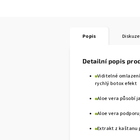
Popis
Diskuze
Detailní popis pro
Viditelné omlazení
rychlý botox efekt
Aloe vera působí 
Aloe vera podporu
Extrakt z kaštanu