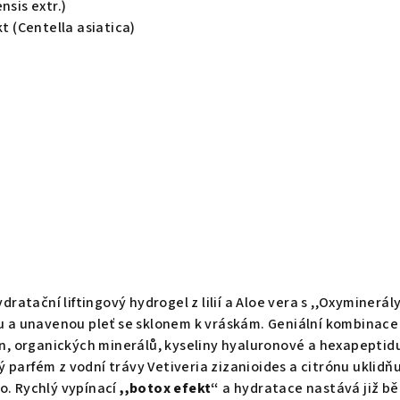
nsis extr.)
kt (Centella asiatica)
ydratační liftingový hydrogel z lilií a Aloe vera s ,,Oxyminerály
ou a unavenou pleť se sklonem k vráskám. Geniální kombinace
lin, organických minerálů, kyseliny hyaluronové a hexapeptid
 parfém z vodní trávy Vetiveria zizanioides a citrónu uklidňu
o. Rychlý vypínací
,,botox efekt“
a hydratace nastává již b