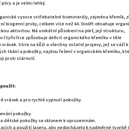
póry a je velmi lehký.
rganické vysoce vstřebatelné biominerály, zejména křemík, z
atní biogenní prvky, celkem více než 64. Diolift obsahuje organ
kou aktivitou. Má unikátní působení na pleť, její strukturu,
o čtyřicítce způsobuje deficit organického křemíku v těle
vrásek. Strie na kůži a všechny ostatní projevy, jež se váží 
ých tkání a pokožky, najdou řešení v organickém křemíku, kte
i proti stárnutí.
 použít:
ě vrásek a pro rychlé vypnutí pokožky.
venání pokožky.
vé a dětské pokožky se sklonem k opruzeninám.
racích a použití laseru, aby nedocházelo k nadměrné tvorbě 