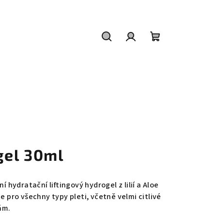
Hledat
Přihlášení
Nákupní
košík
gel 30ml
í hydratační liftingový hydrogel z lilií a Aloe
je pro všechny typy pleti, včetně velmi citlivé
ám.