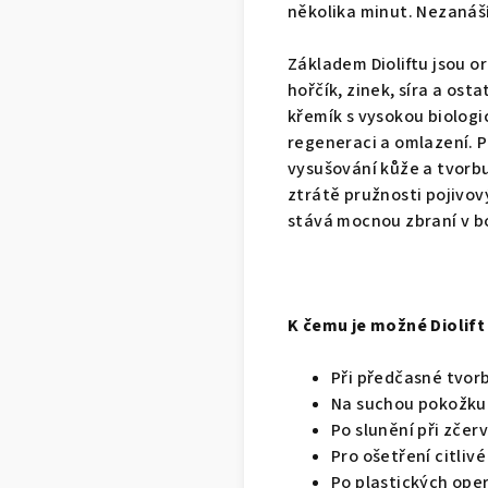
několika minut. Nezanáší 
Základem Dioliftu jsou o
hořčík, zinek, síra a ost
křemík s vysokou biologic
regeneraci a omlazení. P
vysušování kůže a tvorbu 
ztrátě pružnosti pojivov
stává mocnou zbraní v boj
K čemu je možné Diolift
Při předčasné tvorb
Na suchou pokožku
Po slunění při zčer
Pro ošetření citli
Po plastických ope