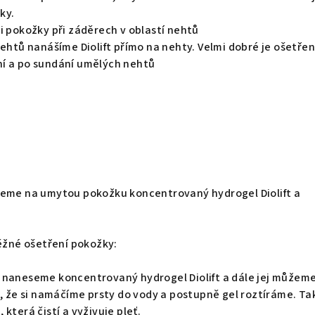
ky.
i pokožky při záděrech v oblastí nehtů
nehtů nanášíme Diolift přímo na nehty. Velmi dobré je ošetřen
í a po sundání umělých nehtů
seme na umytou pokožku koncentrovaný hydrogel Diolift a
běžné ošetření pokožky:
 naneseme koncentrovaný hydrogel Diolift a dále jej můžeme
k, že si namáčíme prsty do vody a postupně gel roztíráme. Ta
která čistí a vyživuje pleť.