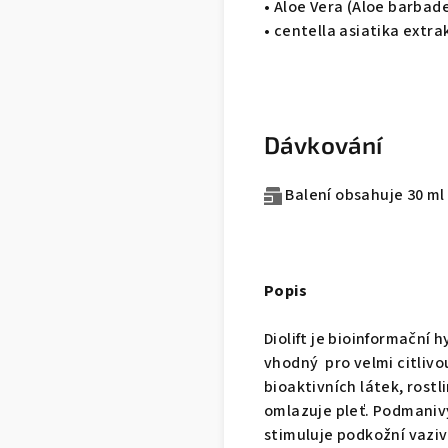
• Aloe Vera (Aloe barbade
• centella asiatika extra
Dávkování
Balení obsahuje 30 ml
Popis
Diolift je bioinformační h
vhodný pro velmi citliv
bioaktivních látek, rost
omlazuje pleť. Podmanivý
stimuluje podkožní vaziv