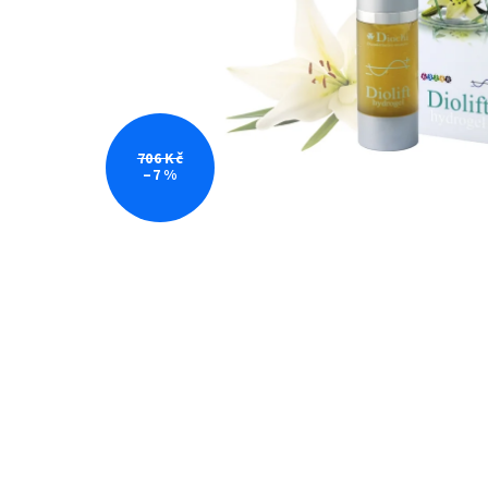
706 Kč
–7 %