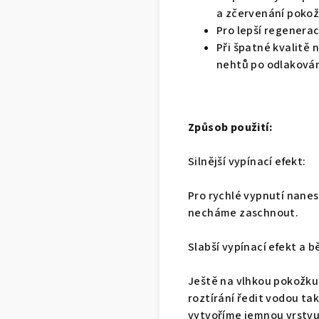
a zčervenání pokož
Pro lepší regenerac
Při špatné kvalitě 
nehtů po odlakován
Způsob použití:
Silnější vypínací efekt:
Pro rychlé vypnutí nane
necháme zaschnout.
Slabší vypínací efekt a 
Ještě na vlhkou pokožku
roztírání ředit vodou ta
vytvoříme jemnou vrstvu, 