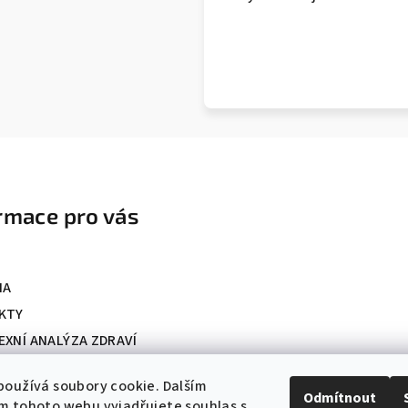
rmace pro vás
NA
KTY
XNÍ ANALÝZA ZDRAVÍ
ky ochrany osobních údajů
oužívá soubory cookie. Dalším
ní podmínky
Odmítnout
m tohoto webu vyjadřujete souhlas s