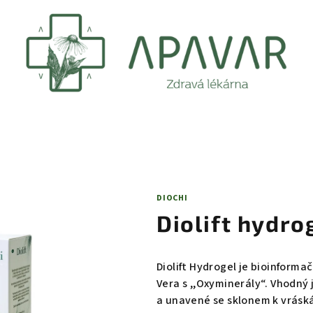
DIOCHI
Diolift hydro
Diolift Hydrogel je bioinformačn
Vera s ,,Oxyminerály“. Vhodný 
a unavené se sklonem k vrásk