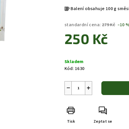
Balení obsahuje 100 g směs
standardní cena:
279 Kč
–10 
250 Kč
Měrná
cena:
Skladem
Kód:
1630
−
+
Tisk
Zeptat se