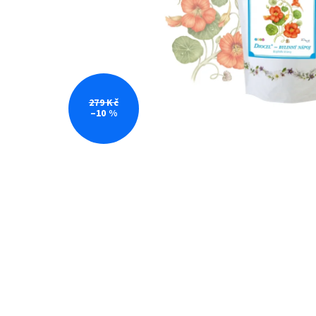
279 Kč
–10 %