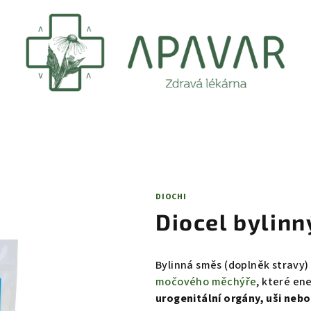
DIOCHI
Diocel bylinn
Bylinná směs (doplněk stravy
močového měchýře
, které en
urogenitální orgány, uši nebo