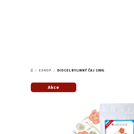
Přejít
na
obsah
/
ESHOP
/
DIOCEL BYLINNÝ ČAJ 100G
DOMŮ
Akce