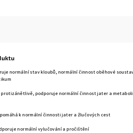
duktu
ruje normální stav kloubů, normální činnost oběhové sousta
tikum
 protizánětlivě, podporuje normální činnost jater a metabol
apomáhá k normální činnosti jater a žlučových cest
dporuje normální vylučování a pročištění