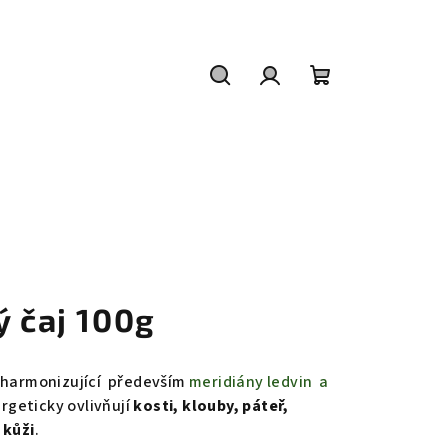
Hledat
Přihlášení
Nákupní
košík
ý čaj 100g
) harmonizující především
meridiány ledvin a
ergeticky ovlivňují
kosti, klouby, páteř,
 kůži
.