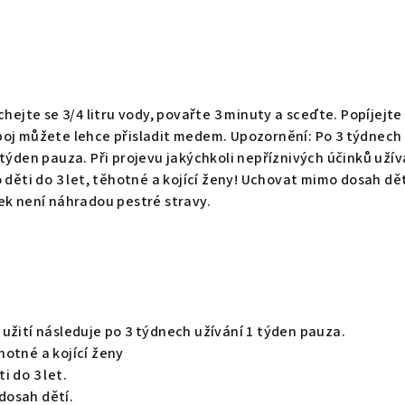
chejte se 3/4 litru vody, povařte 3 minuty a sceďte. Popíjejte
poj můžete lehce přisladit medem. Upozornění: Po 3 týdnech
 týden pauza. Při projevu jakýchkoli nepříznivých účinků užív
 děti do 3 let, těhotné a kojící ženy! Uchovat mimo dosah dět
ek není náhradou pestré stravy.
užití následuje po 3 týdnech užívání 1 týden pauza.
hotné a kojící ženy
i do 3 let.
dosah dětí.