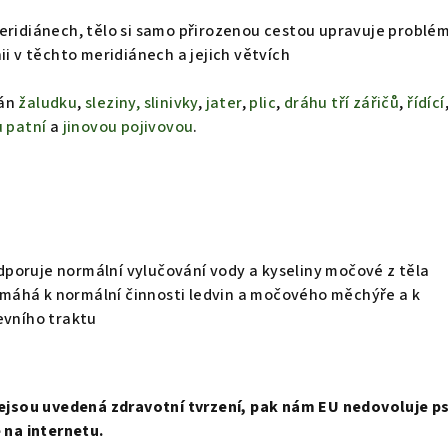
eridiánech, tělo si samo přirozenou cestou upravuje problém
ii v těchto meridiánech a jejich větvích
ián
žaludku
,
sleziny, slinivky
,
jater
,
plic
,
dráhu tří zářičů
,
řídící
u patní
a
jinovou pojivovou
.
poruje normální vylučování vody a kyseliny močové z těla
áhá k normální činnosti ledvin a močového měchýře a k
evního traktu
 nejsou uvedená zdravotní tvrzení, pak nám EU nedovoluje p
e na internetu.