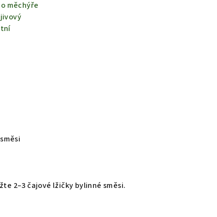
ho měchýře
jivový
tní
 směsi
žte 2–3 čajové lžičky bylinné směsi.