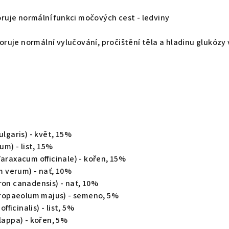
ruje normální funkci močových cest - ledviny
ruje normální vylučování, pročištění těla a hladinu glukózy v
ulgaris) - květ, 15%
um) - list, 15%
Taraxacum officinale) - kořen, 15%
um verum) - nať, 10%
ron canadensis) - nať, 10%
(Tropaeolum majus) - semeno, 5%
officinalis) - list, 5%
lappa) - kořen, 5%