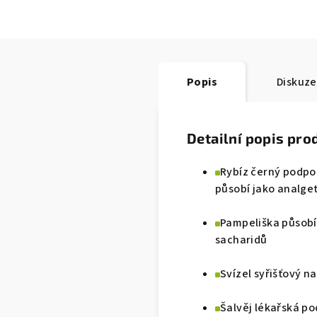
Popis
Diskuze
Detailní popis pro
Rybíz černý podpo
působí jako analge
Pampeliška působí
sacharidů
Svízel syřišťový n
Šalvěj lékařská po