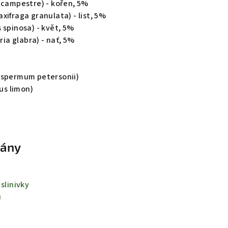
 campestre) - kořen, 5%
xifraga granulata) - list, 5%
 spinosa) - květ, 5%
ria glabra) - nať, 5%
ospermum petersonii)
rus limon)
iány
 slinivky
ů