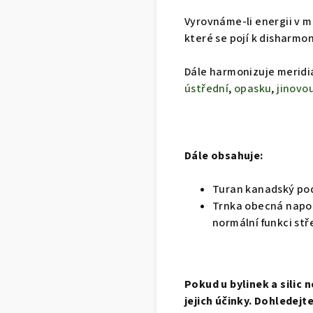
Vyrovnáme-li energii v m
které se pojí k disharmon
Dále harmonizuje merid
ústřední
,
opasku
,
jinovo
Dále obsahuje:
Turan kanadský pod
Trnka obecná napom
normální funkci stř
Pokud u bylinek a silic
jejich účinky. Dohledejt