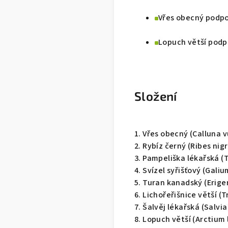
Vřes obecný podpo
Lopuch větší podpo
Složení
1. Vřes obecný (Calluna v
2. Rybíz černý (Ribes nigr
3. Pampeliška lékařská (
4. Svízel syřišťový (Gali
5. Turan kanadský (Erige
6. Lichořeřišnice větší 
7. Šalvěj lékařská (Salvia 
8. Lopuch větší (Arctium 