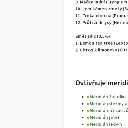
9. Máčka ladní (Eryngium
10. Lomikámen zrnatý (Sa
11. Trnka obecná (Prunus
12. Průtržník lysý (Hernia
Směs silic (0,5%):
1. Lemon tea tree (Lept
2. Citroník limonový (Cit
Ovlivňuje merid
Meridián žaludku
Meridián sleziny a
Meridián tří zářič
Meridián jater
Meridián ledvin