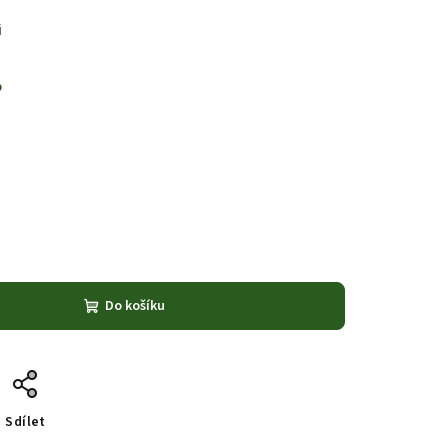
i
%
Do košíku
Sdílet