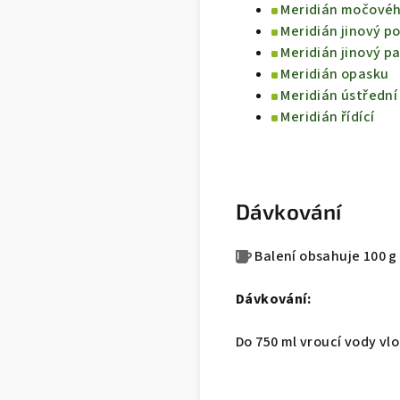
Meridián močové
Meridián jinový po
Meridián jinový pa
Meridián opasku
Meridián ústřední
Meridián řídící
Dávkování
Balení obsahuje 100 g
Dávkování:
Do 750 ml vroucí vody vlo