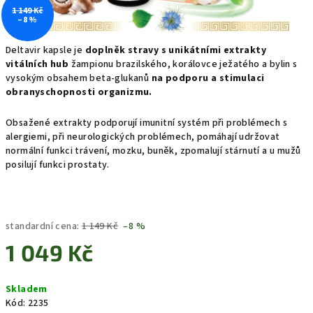
1 149 Kč
–8 %
Deltavir kapsle je
doplněk stravy s unikátními extrakty
vitálních hub
žampionu brazilského, korálovce ježatého a bylin s
vysokým obsahem beta-glukanů
na podporu a stimulaci
obranyschopnosti organizmu.
Obsažené extrakty podporují imunitní systém při problémech s
alergiemi, při neurologických problémech, pomáhají udržovat
normální funkci trávení, mozku, buněk, zpomalují stárnutí a u mužů
posilují funkci prostaty.
standardní cena:
1 149 Kč
–8 %
1 049 Kč
Měrná
Skladem
cena:
Kód:
2235