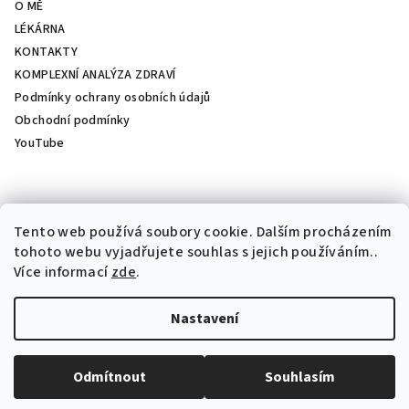
O MĚ
LÉKÁRNA
KONTAKTY
KOMPLEXNÍ ANALÝZA ZDRAVÍ
Podmínky ochrany osobních údajů
Obchodní podmínky
YouTube
Přijímáme online platby
Tento web používá soubory cookie. Dalším procházením
tohoto webu vyjadřujete souhlas s jejich používáním..
Více informací
zde
.
Nastavení
Copyright 2026
Apavar
. Všechna práva vyhrazena.
Upravit
nastavení cookies
Odmítnout
Souhlasím
Vytvořil Shoptet