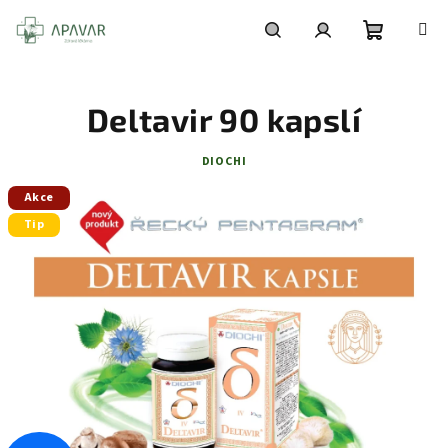
Přejít
na
obsah
Nákupní
Hledat
Přihlášení
Deltavir 90 kapslí
košík
DIOCHI
Akce
Tip