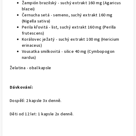
Žampión brazilský - suchý extrakt 160 mg (Agaricus
blazei)
Černucha setá - semeno, suchý extrakt 160 mg
(Nigella sativa)
Perila křovitá - list, suchý extrakt 160 mg (Perilla
frutescens)
Korálovec ježatý - suchý extrakt 100 mg (Hericium
erinaceus)
Vousatka smilkovitá - silice 40 mg (Cymbopogon
nardus)
Želatina - obal kapsle
Dávkování:
Dospělí: 2 kapsle 3x denně.
Děti od 12 let: 1 kapsle 2x denně.