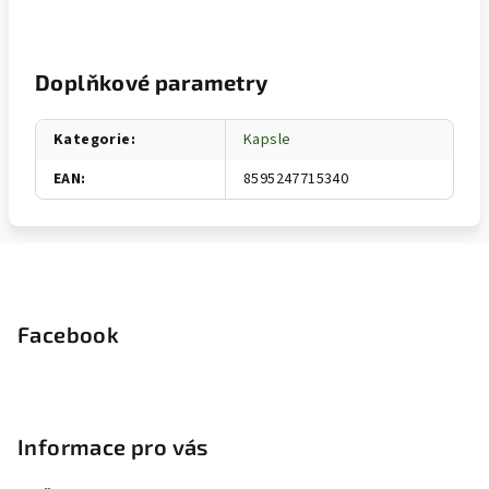
Doplňkové parametry
Kategorie
:
Kapsle
EAN
:
8595247715340
Z
á
p
Facebook
a
t
í
Informace pro vás