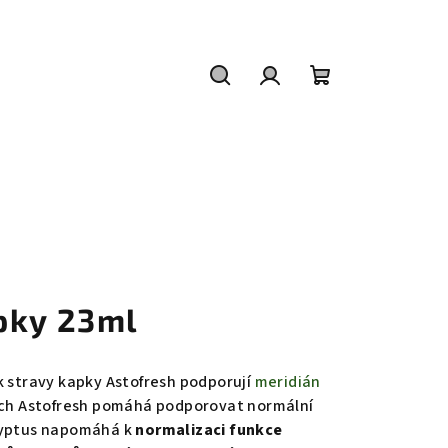
Hledat
Přihlášení
Nákupní
košík
pky 23ml
k stravy kapky Astofresh
podporují
meridián
ch Astofresh pomáhá podporovat normální
lyptus napomáhá k
normalizaci funkce