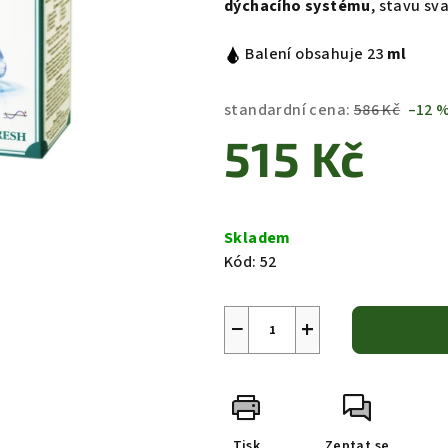
dýchacího systému
, stavu sv
Balení obsahuje 23
ml
standardní cena:
586 Kč
–12 
515 Kč
Měrná
cena:
Skladem
Kód:
52
−
+
Tisk
Zeptat se