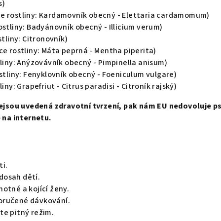
s)
e rostliny: Kardamovník obecný - Elettaria cardamomum)
ostliny: Badyánovník obecný - Illicium verum)
stliny: Citronovník)
ce rostliny: Máta peprná - Mentha piperita)
tliny: Anýzovávník obecný - Pimpinella anisum)
ostliny: Fenyklovník obecný - Foeniculum vulgare)
liny: Grapefriut - Citrus paradisi - Citroník rajský)
 nejsou uvedená zdravotní tvrzení, pak nám EU nedovoluje p
e na internetu.
ti.
dosah dětí.
otné a kojící ženy.
oručené dávkování.
te pitný režim.