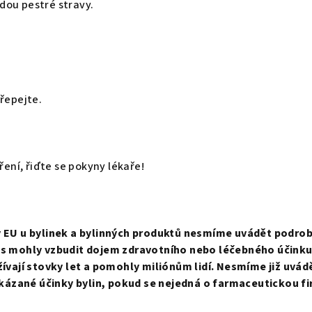
dou pestré stravy.
třepejte.
tření, řiďte se pokyny lékaře!
y EU u bylinek a bylinných produktů nesmíme uvádět podrob
ás mohly vzbudit dojem zdravotního nebo léčebného účinku
žívají stovky let a pomohly miliónům lidí. Nesmíme již uvád
ázané účinky bylin, pokud se nejedná o farmaceutickou f