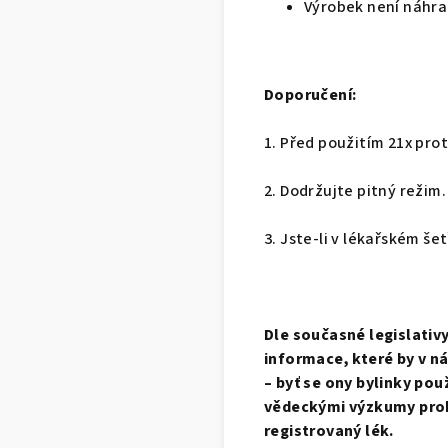
Výrobek není náhra
Doporučení:
1. Před použitím 21x pro
2. Dodržujte pitný režim.
3. Jste-li v lékařském še
Dle současné legislativ
informace, které by v n
– byť se ony bylinky pou
vědeckými výzkumy prok
registrovaný lék.