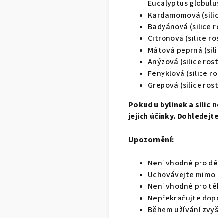
Eucalyptus globulu
Kardamomová (silic
Badyánová (silice r
Citronová (silice ro
Mátová peprná (sili
Anýzová (silice ros
Fenyklová (silice r
Grepová (silice rost
Pokud u bylinek a silic
jejich účinky. Dohledejt
Upozornění:
Není vhodné pro dě
Uchovávejte mimo 
Není vhodné pro těh
Nepřekračujte dop
Během užívání zvyš