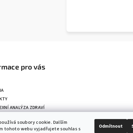
rmace pro vás
NA
KTY
XNÍ ANALÝZA ZDRAVÍ
ky ochrany osobních údajů
oužívá soubory cookie. Dalším
ní podmínky
Odmítnout
m tohoto webu vyjadřujete souhlas s