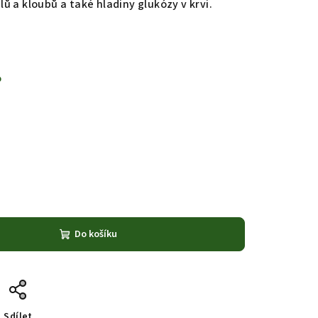
alů a kloubů a také hladiny glukózy v krvi.
%
Do košíku
Sdílet