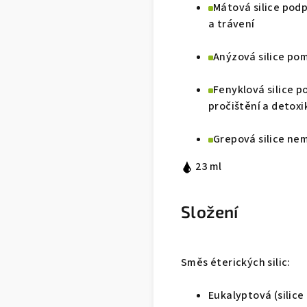
Mátová silice podp
a trávení
Anýzová silice pom
Fenyklová silice 
pročištění a detoxi
Grepová silice ne
23 ml
Složení
Směs éterických silic:
Eukalyptová (silice 