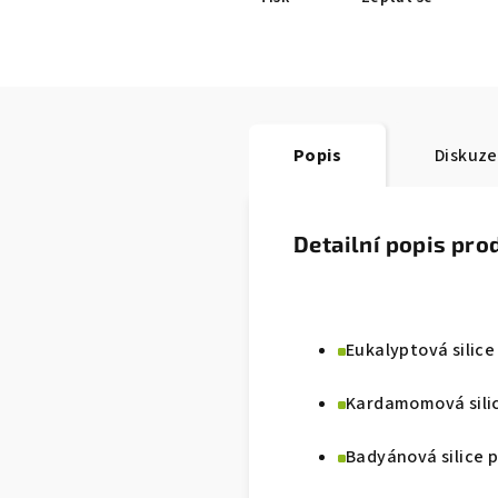
Popis
Diskuze
Detailní popis pro
Eukalyptová silic
Kardamomová silic
Badyánová silice 