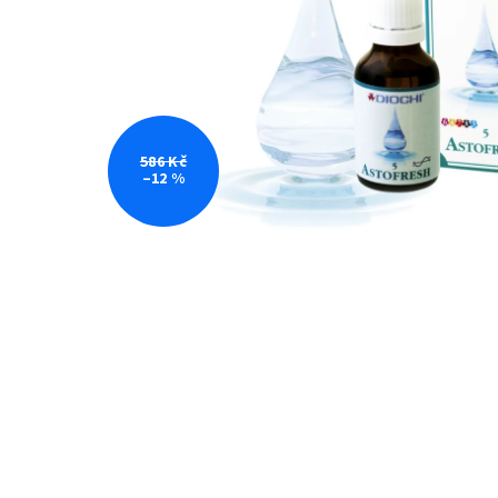
586 Kč
–12 %