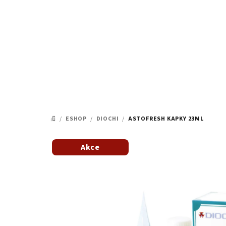
Přejít
na
obsah
/
ESHOP
/
DIOCHI
/
ASTOFRESH KAPKY 23ML
DOMŮ
Akce