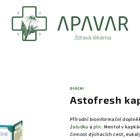
DIOCHI
Astofresh ka
Přírodní bioinformační doplně
žaludku
a
plic
. Mentol
v kapká
činnost dýchacích cest, euka